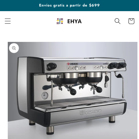
Ir
Envíos gratis a partir de $699
directamente
al contenido
Carrito
Ir
directamente
a la
información
del producto