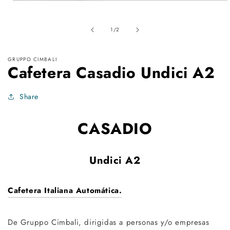
Abrir
elemento
multimedia
1
de
1
/
2
en
una
ventana
modal
GRUPPO CIMBALI
Cafetera Casadio Undici A2
Share
CASADIO
Undici A2
Cafetera Italiana Automática.
De Gruppo Cimbali, dirigidas a personas y/o empresas