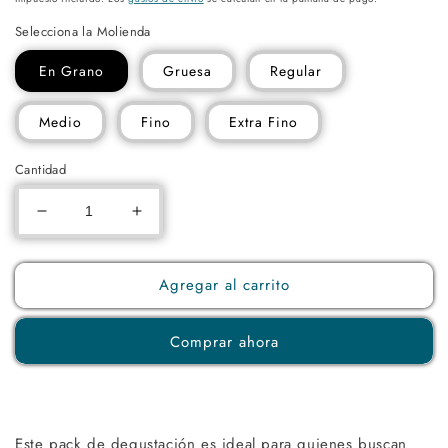
Selecciona la Molienda
En Grano
Gruesa
Regular
Medio
Fino
Extra Fino
Cantidad
Reducir
Aumentar
cantidad
cantidad
para
para
El
El
Agregar al carrito
Rápido
Rápido
Despertar
Despertar
Comprar ahora
Este pack de degustación es ideal para quienes buscan