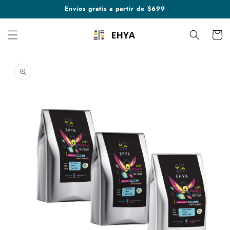
Ir
Envíos gratis a partir de $699
directamente
al contenido
Carrito
Ir
directamente
a la
información
del producto